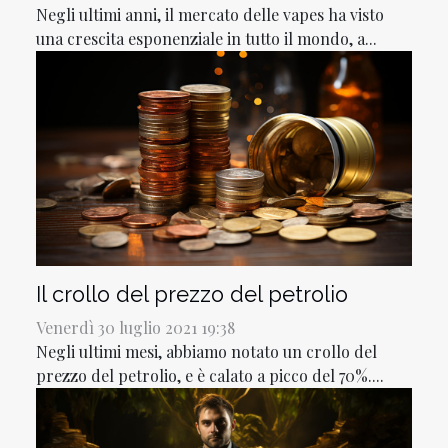
Negli ultimi anni, il mercato delle vapes ha visto
una crescita esponenziale in tutto il mondo, a...
Il crollo del prezzo del petrolio
Venerdì 30 luglio 2021 19:38
Negli ultimi mesi, abbiamo notato un crollo del
prezzo del petrolio, e è calato a picco del 70%....