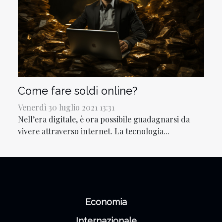
Come fare soldi online?
Venerdì 30 luglio 2021 13:31
Nell’era digitale, è ora possibile guadagnarsi da
vivere attraverso internet. La tecnologia...
Economia
Internazionale