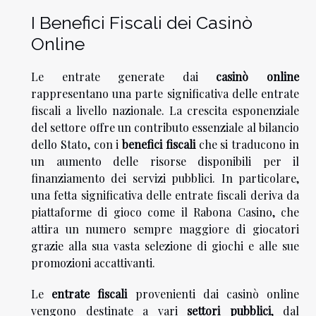
I Benefici Fiscali dei Casinò
Online
Le entrate generate dai
casinò online
rappresentano una parte significativa delle entrate
fiscali a livello nazionale. La crescita esponenziale
del settore offre un contributo essenziale al bilancio
dello Stato, con i
benefici fiscali
che si traducono in
un aumento delle risorse disponibili per il
finanziamento dei servizi pubblici. In particolare,
una fetta significativa delle entrate fiscali deriva da
piattaforme di gioco come il Rabona Casino, che
attira un numero sempre maggiore di giocatori
grazie alla sua vasta selezione di giochi e alle sue
promozioni accattivanti.
Le
entrate fiscali
provenienti dai casinò online
vengono destinate a vari
settori pubblici
, dal