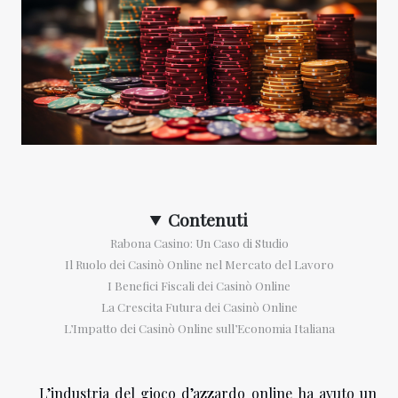
Contenuti
Rabona Casino: Un Caso di Studio
Il Ruolo dei Casinò Online nel Mercato del Lavoro
I Benefici Fiscali dei Casinò Online
La Crescita Futura dei Casinò Online
L’Impatto dei Casinò Online sull’Economia Italiana
L’industria del gioco d’azzardo online ha avuto un