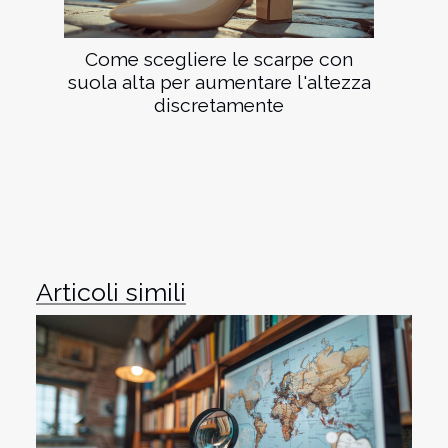
Come scegliere le scarpe con
suola alta per aumentare l'altezza
discretamente
Articoli simili