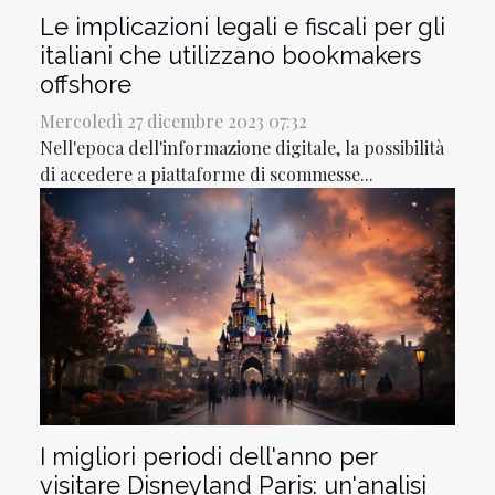
Le implicazioni legali e fiscali per gli
italiani che utilizzano bookmakers
offshore
Mercoledì 27 dicembre 2023 07:32
Nell'epoca dell'informazione digitale, la possibilità
di accedere a piattaforme di scommesse...
I migliori periodi dell'anno per
visitare Disneyland Paris: un'analisi