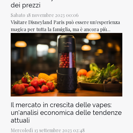
dei prezzi
Sabato 18 novembre 2023 00:06
Visitare Disneyland Paris può essere un'esperienza
magica per tutta la famiglia, ma è ancora più...
Il mercato in crescita delle vapes:
un'analisi economica delle tendenze
attuali
Mercoledì 13 settembre 2023 02:48