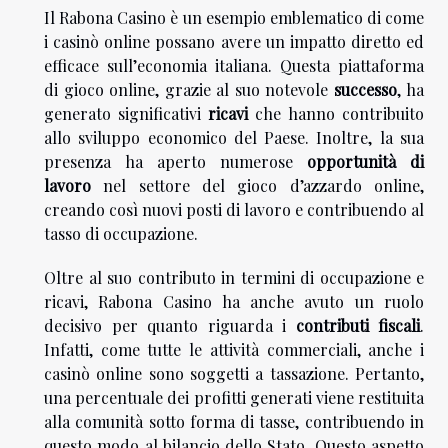
Il Rabona Casino è un esempio emblematico di come
i casinò online possano avere un impatto diretto ed
efficace sull’economia italiana. Questa piattaforma
di gioco online, grazie al suo notevole
successo
, ha
generato significativi
ricavi
che hanno contribuito
allo sviluppo economico del Paese. Inoltre, la sua
presenza ha aperto numerose
opportunità di
lavoro
nel settore del gioco d’azzardo online,
creando così nuovi posti di lavoro e contribuendo al
tasso di occupazione.
Oltre al suo contributo in termini di occupazione e
ricavi, Rabona Casino ha anche avuto un ruolo
decisivo per quanto riguarda i
contributi fiscali
.
Infatti, come tutte le attività commerciali, anche i
casinò online sono soggetti a tassazione. Pertanto,
una percentuale dei profitti generati viene restituita
alla comunità sotto forma di tasse, contribuendo in
questo modo al bilancio dello Stato. Questo aspetto